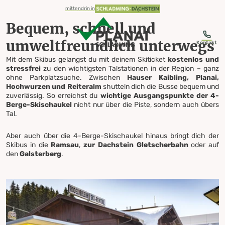
table-of-content.title
Bequem, schnell und umweltfreundlich unterwegs
Skibus Haltestellen
Skipass = Busticket
Mobilität
Alles für deinen Besuch
Skibus von A nach B
Zum Inhalt springen
Zum Inhaltsverzeichnis springen
Zur Navigation springen
mittendrin in
Bequem, schnell und
umweltfreundlich unterwegs
Kontakt
Mit dem Skibus gelangst du mit deinem Skiticket
kostenlos und
stressfrei
zu den wichtigsten Talstationen in der Region – ganz
Skibus
ohne Parkplatzsuche. Zwischen
Hauser Kaibling, Planai,
Hochwurzen und Reiteralm
shutteln dich die Busse bequem und
zuverlässig. So erreichst du
wichtige Ausgangspunkte der 4-
Berge-Skischaukel
nicht nur über die Piste, sondern auch übers
von A nach B
Tal.
Aber auch über die 4-Berge-Skischaukel hinaus bringt dich der
Skibus in die
Ramsau
,
zur Dachstein Gletscherbahn
oder auf
den
Galsterberg
.