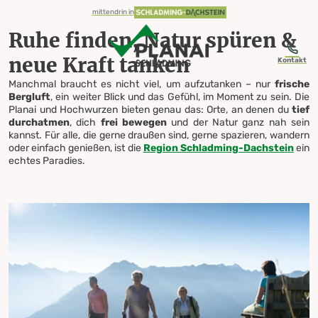
table-of-content.title
Ruhe finden, Natur spüren & neue Kraft tanken
Gemütliches Wandern
Waldbaden & Achtsamkeit
Natur genießen
Abschalten
Kulinarische Pausen
Entschleunigen, verschneite Wege entdecken & neue Energie schöpfe
Winterwandern
Plätze zum Innehalten
Alles für deinen Besuch
Highlights für Naturliebhaber
Zum Inhalt springen
Zum Inhaltsverzeichnis springen
Zur Navigation springen
mittendrin in
Ruhe finden, Natur spüren &
neue Kraft tanken
Kontakt
Manchmal braucht es nicht viel, um aufzutanken – nur
frische
Bergluft
, ein weiter Blick und das Gefühl, im Moment zu sein. Die
Highlights für
Planai und Hochwurzen bieten genau das: Orte, an denen du
tief
durchatmen
, dich
frei bewegen
und der Natur ganz nah sein
kannst. Für alle, die gerne draußen sind, gerne spazieren, wandern
oder einfach genießen, ist die
Region Schladming-Dachstein
ein
Naturliebhaber
echtes Paradies.