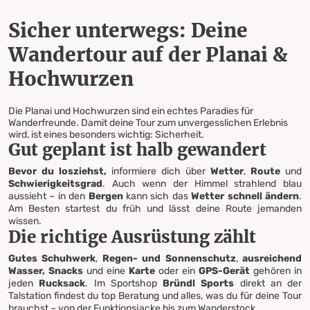
Sicher unterwegs: Deine
Wandertour auf der Planai &
Hochwurzen
Die Planai und Hochwurzen sind ein echtes Paradies für
Wanderfreunde. Damit deine Tour zum unvergesslichen Erlebnis
wird, ist eines besonders wichtig: Sicherheit.
Gut geplant ist halb gewandert
Bevor du losziehst,
informiere dich über
Wetter
,
Route
und
Schwierigkeitsgrad
. Auch wenn der Himmel strahlend blau
aussieht – in den
Bergen
kann sich das
Wetter schnell ändern
.
Am Besten startest du früh und lässt deine Route jemanden
wissen.
Die richtige Ausrüstung zählt
Gutes Schuhwerk
,
Regen- und Sonnenschutz
,
ausreichend
Wasser, Snacks
und eine
Karte
oder ein
GPS-Gerät
gehören in
jeden
Rucksack
. Im Sportshop
Bründl Sports
direkt an der
Talstation findest du top Beratung und alles, was du für deine Tour
brauchst – von der Funktionsjacke bis zum Wanderstock.