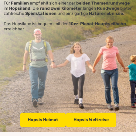
Für
Familien
empfiehlt sich einer der
beiden Themenrundwege
im
Hopsiland
. Die
rund zwei Kilometer
langen
Rundwege
bieten
zahlreiche
Spielstationen
und einzigartige
Naturerlebnisse
.
Das Hopsiland ist bequem mit der
10er-Planai-Hauptseilbahn
erreichbar.
Hopsis Heimat
Hopsis Weltreise