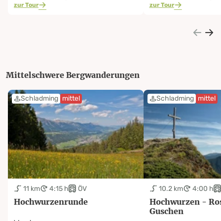
zur Tour
zur Tour
Mittelschwere Bergwanderungen
Schladming
mittel
Schladming
mittel
11 km
4:15 h
ÖV
10.2 km
4:00 h
Hochwurzenrunde
Hochwurzen - Ros
Guschen