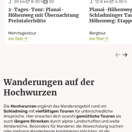
20 km
8:30 h
ÖV
12.8 km
6:30 h
2-Tages-Tour: Planai-
Planai-Höhenweg 
Höhenweg mit Übernachtung
Schladminger Ta
Preintalerhütte
Höhenweg: Etappe
Bergfexe
Mehrtagestour
Bergtour
zur Tour
zur Tour
Wanderungen auf der
Hochwurzen
Die
Hochwurzen
ergänzt das Wanderangebot rund um
Schladming
mit
vielfältigen Touren
für unterschiedliche
Ansprüche. Hier erwarten dich sowohl
gemütliche Touren
als
auch
längere Strecken
durch alpine Landschaften und weite
Almbereiche. Besonders für Wanderer, die Abwechslung suchen
oder mehrere Wanderberge kombinieren möchten, ist die