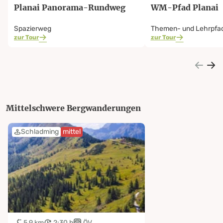
Planai Panorama-Rundweg
WM-Pfad Planai
Spazierweg
Themen- und Lehrpfa
zur Tour
zur Tour
Mittelschwere Bergwanderungen
Schladming
mittel
5.9 km
2:30 h
ÖV