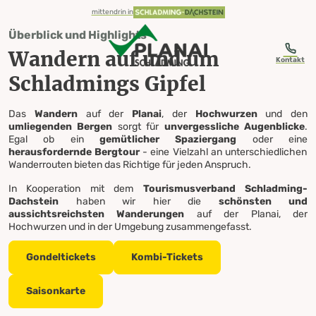
table-of-content.title
Wandern auf und um Schladmings Gipfel
Das Wichtigste im Überblick
Wanderungen auf der Planai
Wanderungen auf der Hochwurzen
Hopsiland Planai
Sicher unterwegs: Deine Wandertour auf der Planai & Hochwurzen
Sicher mit Profis unterwegs
Bequem unterwegs mit dem Wanderbus
Im Notfall da, wenn’s drauf ankommt
Noch mehr Berg-Genuss
Wandern Planai & Hochwurzen
Zum Inhalt springen
Zum Inhaltsverzeichnis springen
Zur Navigation springen
mittendrin in
Überblick und Highlights
Wandern auf und um
Kontakt
Schladmings Gipfel
Wandern
Das
Wandern
auf der
Planai
, der
Hochwurzen
und den
umliegenden Bergen
sorgt für
unvergessliche Augenblicke
.
Egal ob ein
gemütlicher Spaziergang
oder eine
herausfordernde Bergtour
Planai & Hochwurzen
- eine Vielzahl an unterschiedlichen
Wanderrouten bieten das Richtige für jeden Anspruch.
In Kooperation mit dem
Tourismusverband Schladming-
Dachstein
Die Planai und Hochwurzen bieten zahlreiche markierte
haben wir hier die
schönsten und
Wanderwege, vom leichten Panorama-Rundweg bis zur
aussichtsreichsten Wanderungen
auf der Planai, der
mehrtägigen Alpintour. Mit der Planai Seilbahn oder
Hochwurzen und in der Umgebung zusammengefasst.
der Gipfelbahn Hochwurzen gelangen Wanderer direkt auf über
1.800 Meter Seehöhe. Ein besonderes Highlight für Familien ist
Gondeltickets
Kombi-Tickets
der höchstgelegene Spielplatz der Steiermark im Hopsiland. Zwei
abwechslungsreiche Themenrundwege – auch mit dem
Kinderwagen begehbar – laden zusätzlich zum gemeinsamen
Saisonkarte
Entdecken ein.