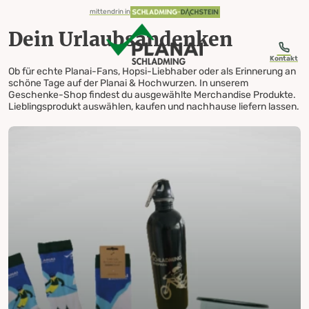
table-of-content.title
Dein Urlaubsandenken
Planai Souvenirshop
Dein Bergabenteuer
Geschenke Shop
Zum Inhalt springen
Zum Inhaltsverzeichnis springen
Zur Navigation springen
mittendrin in
Dein Urlaubsandenken
Kontakt
Ob für echte Planai-Fans, Hopsi-Liebhaber oder als Erinnerung an
schöne Tage auf der Planai & Hochwurzen. In unserem
Geschenke-Shop findest du ausgewählte Merchandise Produkte.
Geschenke
Lieblingsprodukt auswählen, kaufen und nachhause liefern lassen.
Shop