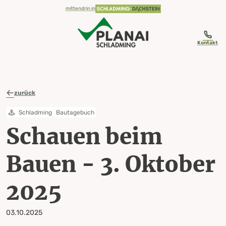
table-of-content.title
Schauen beim Bauen - 3. Oktober 2025
Zum Inhalt springen
Zum Inhaltsverzeichnis springen
Zur Navigation springen
mittendrin in
Kontakt
zurück
Schladming
Bautagebuch
Schauen beim
Bauen - 3. Oktober
2025
03.10.2025