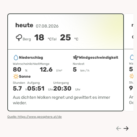
heute
m
07.08.2026
18
25
Berg
°C
Tal
°C
Niederschlag
Windgeschwindigkeit
Wahrs
Wahrscheinlichkeit
Menge
Nordost
5
80
12.6
5
%
l/m²
km / h
Sonne
Stun
Stunden
Aufgang
Untergang
9
5.7
05:51
20:30
h
Uhr
Uhr
Anfa
Aus dichten Wolken regnet und gewittert es immer
Gew
wieder.
Quelle: https://www.geosphere.at/de