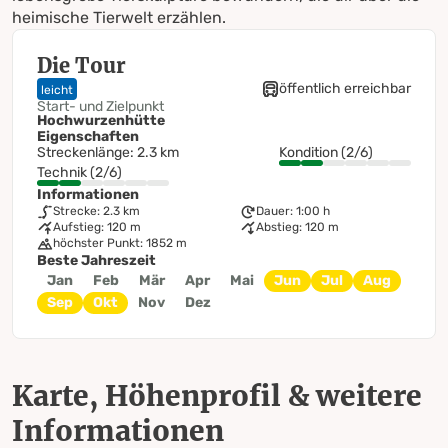
heimische Tierwelt erzählen.
Die Tour
öffentlich erreichbar
leicht
Start- und Zielpunkt
Hochwurzenhütte
Eigenschaften
Streckenlänge: 2.3 km
Kondition (2/6)
Technik (2/6)
Informationen
Strecke: 2.3 km
Dauer: 1:00 h
Aufstieg: 120 m
Abstieg: 120 m
höchster Punkt: 1852 m
Beste Jahreszeit
Jan
Feb
Mär
Apr
Mai
Jun
Jul
Aug
Sep
Okt
Nov
Dez
Karte, Höhenprofil & weitere
Informationen