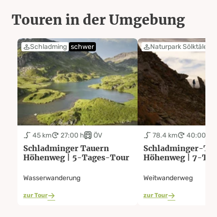
Touren in der Umgebung
Schladming
schwer
Naturpark Sölktäler
45 km
27:00 h
ÖV
78.4 km
40:00 h
Schladminger Tauern
Schladminger-Ta
Höhenweg | 5-Tages-Tour
Höhenweg | 7-Ta
Wasserwanderung
Weitwanderweg
zur Tour
zur Tour