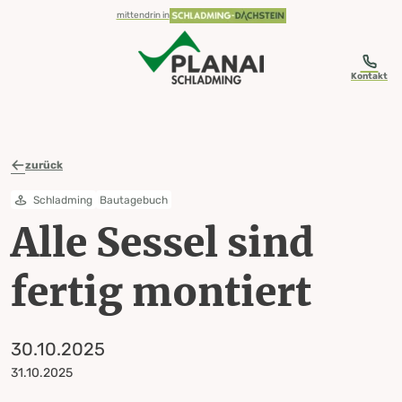
table-of-content.title
Alle Sessel sind fertig montiert 30.10.2025
Zum Inhalt springen
Zum Inhaltsverzeichnis springen
Zur Navigation springen
mittendrin in
Kontakt
zurück
Schladming
Bautagebuch
Alle Sessel sind
fertig montiert
30.10.2025
31.10.2025