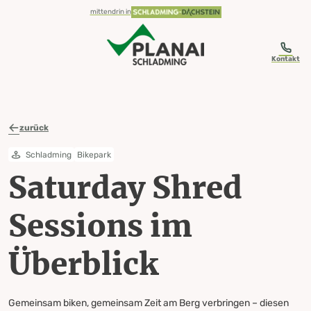
table-of-content.title
Saturday Shred Sessions im Überblick
Zum Inhalt springen
Zum Inhaltsverzeichnis springen
Zur Navigation springen
mittendrin in
Kontakt
zurück
Schladming
Bikepark
Saturday Shred
Sessions im
Überblick
Gemeinsam biken, gemeinsam Zeit am Berg verbringen – diesen