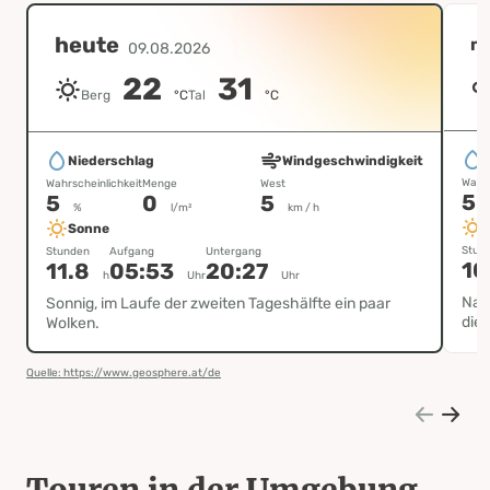
heute
m
09.08.2026
22
31
Berg
°C
Tal
°C
Niederschlag
Windgeschwindigkeit
Wahrs
Wahrscheinlichkeit
Menge
West
5
5
0
5
%
l/m²
km / h
Sonne
Stun
Stunden
Aufgang
Untergang
10
11.8
05:53
20:27
h
Uhr
Uhr
Nach
Sonnig, im Laufe der zweiten Tageshälfte ein paar
die 
Wolken.
Quelle: https://www.geosphere.at/de
Touren in der Umgebung