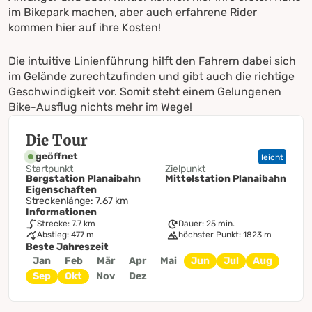
im Bikepark machen, aber auch erfahrene Rider
kommen hier auf ihre Kosten!
Die intuitive Linienführung hilft den Fahrern dabei sich
im Gelände zurechtzufinden und gibt auch die richtige
Geschwindigkeit vor. Somit steht einem Gelungenen
Bike-Ausflug nichts mehr im Wege!
Die Tour
geöffnet
leicht
Startpunkt
Zielpunkt
Bergstation Planaibahn
Mittelstation Planaibahn
Eigenschaften
Streckenlänge: 7.67 km
Informationen
Strecke: 7.7 km
Dauer: 25 min.
Abstieg: 477 m
höchster Punkt: 1823 m
Beste Jahreszeit
Jan
Feb
Mär
Apr
Mai
Jun
Jul
Aug
Sep
Okt
Nov
Dez