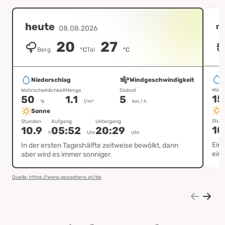
heute
m
08.08.2026
20
27
Berg
°C
Tal
°C
Niederschlag
Windgeschwindigkeit
Wahrs
Wahrscheinlichkeit
Menge
Südost
1
50
1.1
5
%
l/m²
km / h
Sonne
Stun
Stunden
Aufgang
Untergang
1
10.9
05:52
20:29
h
Uhr
Uhr
Ein
In der ersten Tageshälfte zeitweise bewölkt, dann
ein 
aber wird es immer sonniger.
Quelle: https://www.geosphere.at/de