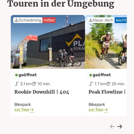
Touren in der Umgebung
Schladming
mittel
Haus-Aich
leicht
geöffnet
geöffnet
3.1 km
10 min.
7.7 km
25 min.
Rookie Downhill | 404
Peak Flowline | 4
Bikepark
Bikepark
zur Tour
zur Tour