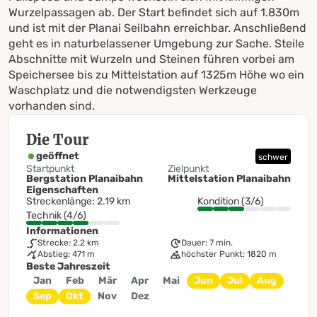
Wurzelpassagen ab. Der Start befindet sich auf 1.830m
und ist mit der Planai Seilbahn erreichbar. Anschließend
geht es in naturbelassener Umgebung zur Sache. Steile
Abschnitte mit Wurzeln und Steinen führen vorbei am
Speichersee bis zu Mittelstation auf 1325m Höhe wo ein
Waschplatz und die notwendigsten Werkzeuge
vorhanden sind.
Die Tour
geöffnet
schwer
Startpunkt
Zielpunkt
Bergstation Planaibahn
Mittelstation Planaibahn
Eigenschaften
Streckenlänge: 2.19 km
Kondition (3/6)
Technik (4/6)
Informationen
Strecke: 2.2 km
Dauer: 7 min.
Abstieg: 471 m
höchster Punkt: 1820 m
Beste Jahreszeit
Jan
Feb
Mär
Apr
Mai
Jun
Jul
Aug
Sep
Okt
Nov
Dez