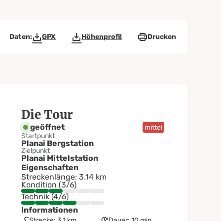
Daten:
GPX
Höhenprofil
Drucken
Die Tour
geöffnet
mittel
Startpunkt
Planai Bergstation
Zielpunkt
Planai Mittelstation
Eigenschaften
Streckenlänge: 3.14 km
Kondition (3/6)
Technik (4/6)
Informationen
Strecke: 3.1 km
Dauer: 10 min.