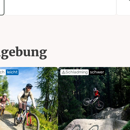
mgebung
ich
leicht
Schladming
schwer