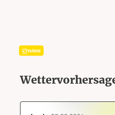
Vollbild
Wettervorhersag