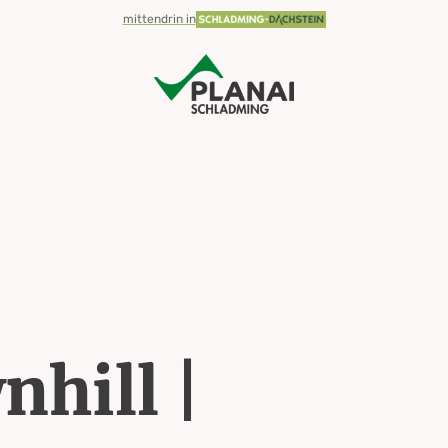
mittendrin in
hill |