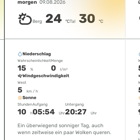
morgen
09.08.2026
24
30
Berg
°C
Tal
°C
Niederschlag
Wahrscheinlichkeit
Menge
W
15
0
%
l/m²
Windgeschwindigkeit
West
5
km / h
Sonne
Stunden
Aufgang
Untergang
10
05:54
20:27
h
Uhr
Uhr
Ein überwiegend sonniger Tag, auch
wenn zeitweise ein paar Wolken queren.