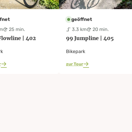
fnet
geöffnet
km
25 min.
3.3 km
20 min.
Flowline | 402
99 Jumpline | 405
rk
Bikepark
r
zur Tour