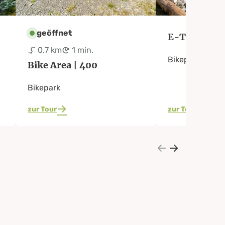
geöffnet
E-Trial Par
0.7 km
1 min.
Bikepark
Bike Area | 400
Bikepark
zur Tour
zur Tour