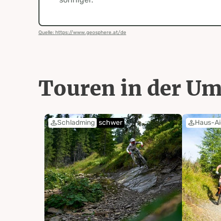
Quelle: https://www.geosphere.at/de
Touren in der U
Schladming
schwer
Haus-A