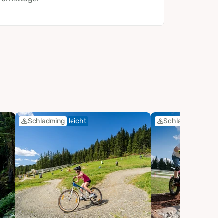
Schladming
leicht
Schladming
leic