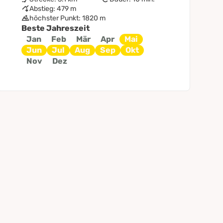
Abstieg: 479 m
höchster Punkt: 1820 m
Beste Jahreszeit
Jan
Feb
Mär
Apr
Mai
Jun
Jul
Aug
Sep
Okt
Nov
Dez