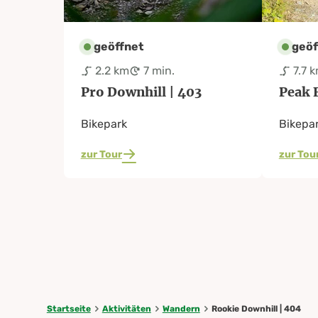
geöffnet
geöf
2.2 km
7 min.
7.7 
Pro Downhill | 403
Peak 
Bikepark
Bikepa
zur Tour
zur Tou
Startseite
Aktivitäten
Wandern
Rookie Downhill | 404