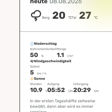
heute
08.08.2026
20
27
Berg
°C
Tal
°C
Niederschlag
Wahrscheinlichkeit
Menge
50
1.1
%
l/m²
Windgeschwindigkeit
Südost
5
km / h
Sonne
Stunden
Aufgang
Untergang
10.9
05:52
20:29
h
Uhr
Uhr
In der ersten Tageshälfte zeitweise
bewölkt, dann aber wird es immer
sonniger.