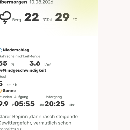
übermorgen
10.08.2026
22
29
Berg
°C
Tal
°C
Niederschlag
ahrscheinlichkeit
Menge
55
3.6
%
l/m²
Windgeschwindigkeit
West
5
km / h
Sonne
Stunden
Aufgang
Untergang
9.9
05:55
20:25
h
Uhr
Uhr
Klarer Beginn ,dann rasch steigende
Gewittergefahr, vermutlich schon
vormittags.