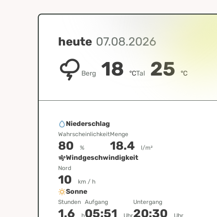
heute
07.08.2026
18
25
Berg
°C
Tal
°C
Niederschlag
Wahrscheinlichkeit
Menge
80
18.4
%
l/m²
Windgeschwindigkeit
Nord
10
km / h
Sonne
Stunden
Aufgang
Untergang
1.6
05:51
20:30
h
Uhr
Uhr