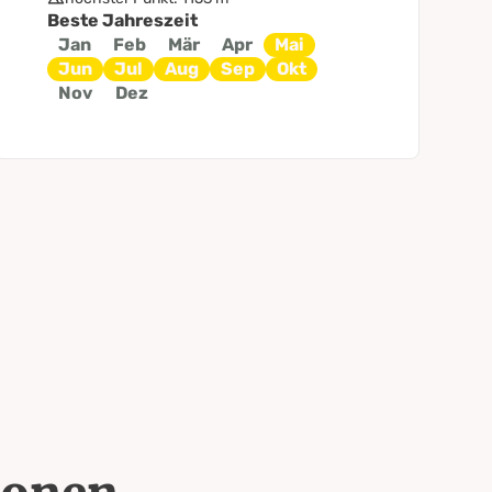
Beste Jahreszeit
Jan
Feb
Mär
Apr
Mai
Jun
Jul
Aug
Sep
Okt
Nov
Dez