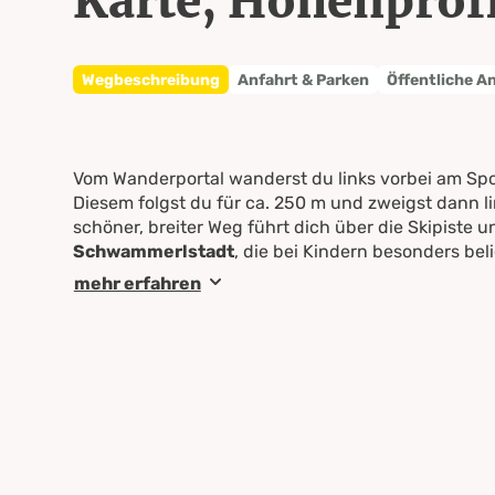
Karte, Höhenprofi
Wegbeschreibung
Anfahrt & Parken
Öffentliche A
Vom Wanderportal wanderst du links vorbei am S
Diesem folgst du für ca. 250 m und zweigst dann l
schöner, breiter Weg führt dich über die Skipiste
Schwammerlstadt
, die bei Kindern besonders belie
mehr erfahren
Über den Forstweg wanderst du nun nach Norden 
entlang der Rohrmoosstraße zurück zum Ausgangs