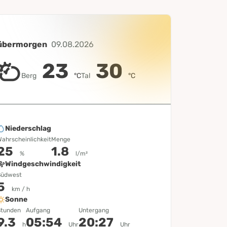
übermorgen
09.08.2026
23
30
Berg
°C
Tal
°C
Niederschlag
ahrscheinlichkeit
Menge
25
1.8
%
l/m²
Windgeschwindigkeit
Südwest
5
km / h
Sonne
Stunden
Aufgang
Untergang
9.3
05:54
20:27
h
Uhr
Uhr