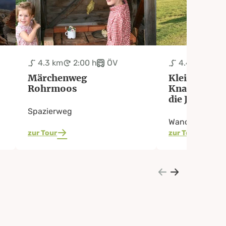
4.3 km
2:00 h
ÖV
4.4 km
1:2
Märchenweg
Kleine
Rohrmoos
Knappenrun
die Johanna
Spazierweg
Wanderweg
zur Tour
zur Tour