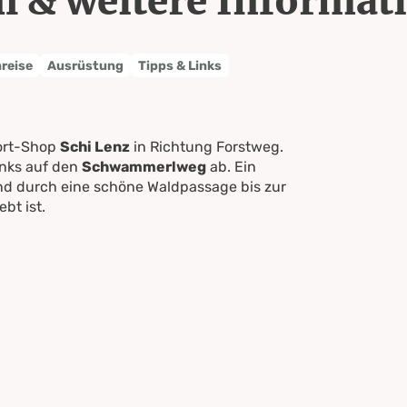
l & weitere Informat
nreise
Ausrüstung
Tipps & Links
port-Shop
Schi Lenz
in Richtung Forstweg.
inks auf den
Schwammerlweg
ab. Ein
 und durch eine schöne Waldpassage bis zur
bt ist.
in Richtung
Rohrmooser Frei
und
punkt.