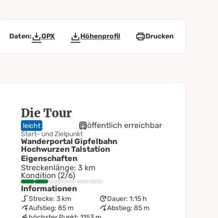
Daten:
GPX
Höhenprofil
Drucken
Die Tour
öffentlich erreichbar
leicht
Start- und Zielpunkt
Wanderportal Gipfelbahn
Hochwurzen Talstation
Eigenschaften
Streckenlänge: 3 km
Kondition (2/6)
Informationen
Strecke: 3 km
Dauer: 1:15 h
Aufstieg: 85 m
Abstieg: 85 m
höchster Punkt: 1153 m