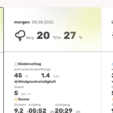
morgen
08.08.2026
20
27
Berg
°C
Tal
°C
Niederschlag
Wahrscheinlichkeit
Menge
W
45
1.4
%
l/m²
Windgeschwindigkeit
Südost
5
km / h
Sonne
Stunden
Aufgang
Untergang
9.2
05:52
20:29
h
Uhr
Uhr