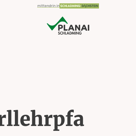
mittendrin in
llehrpfa