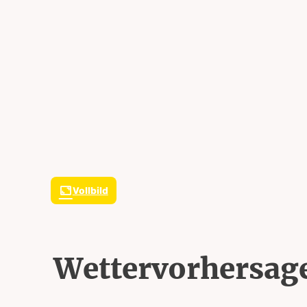
Vollbild
Wettervorhersag