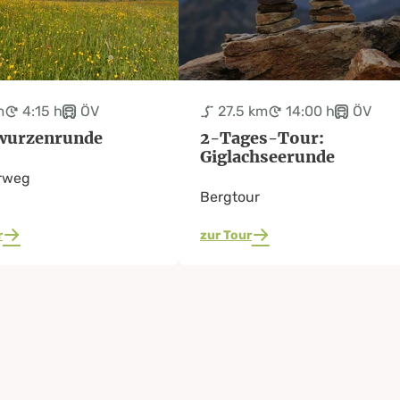
m
4:15 h
ÖV
27.5 km
14:00 h
ÖV
wurzenrunde
2-Tages-Tour:
Giglachseerunde
rweg
Bergtour
r
zur Tour